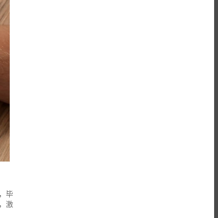
，毕
，激