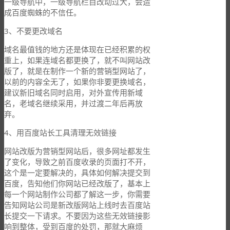
一级导航中，一级导航栏目改动过大，会造
成百度蜘蛛的不信任。
3、不要更改域名
域名最值钱的地方还是体现在已经积累的权
重上，如果连域名都更换了，就不叫网站改
版了，就是在制作一个新的营销型网站了，
以前的内容全无了，如果你非要更换域名，
建议新旧域名同时启用，对外宣传用新域
名，老域名继续采用，并过渡二年后再放
弃。
4、用百度站长工具清理无效链接
网站改版为营销型网站后，很多网址都发生
了变化，导致之前百度收录的页面打不开，
这个是一定要解决的，具体如何解决提交到
百度，告知他们你网站已经改版了，基本上
每一个网站制作公司都了解这一步，你需要
告知网站公司是新改版网站上线时去百度站
长提交一下请求。不要因为这些无效链接影
响到整体，受到百度的处罚，那就大麻烦