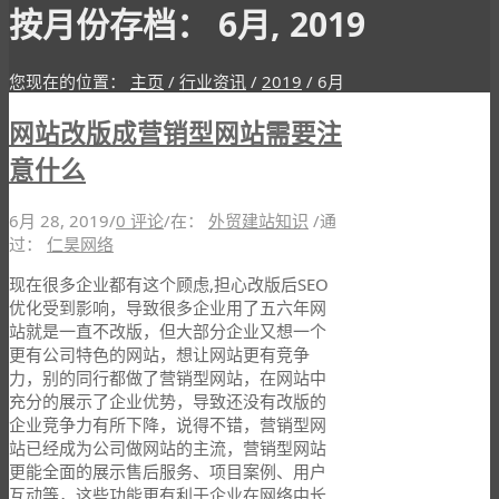
按月份存档： 6月, 2019
您现在的位置：
主页
/
行业资讯
/
2019
/
6月
网站改版成营销型网站需要注
意什么
6月 28, 2019
/
0 评论
/
在：
外贸建站知识
/
通
过：
仁昊网络
现在很多企业都有这个顾虑,担心改版后SEO
优化受到影响，导致很多企业用了五六年网
站就是一直不改版，但大部分企业又想一个
更有公司特色的网站，想让网站更有竞争
力，别的同行都做了营销型网站，在网站中
充分的展示了企业优势，导致还没有改版的
企业竞争力有所下降，说得不错，营销型网
站已经成为公司做网站的主流，营销型网站
更能全面的展示售后服务、项目案例、用户
互动等，这些功能更有利于企业在网络中长