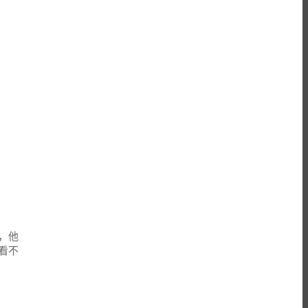
，他
看不