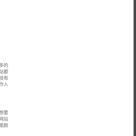
多的
站都
技有
作人
想要
网站
是颜